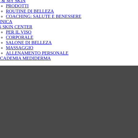
 & MY SKIN
PRODOTTI
ROUTINE DI BELLEZA
COACHING: SALUTE E BENESSERE
INICA
S SKIN CENTER
PER IL VISO
CORPORALE
SALONE DI BELLEZA
MASSAGGIO
ALLENAMENTO PERSONALE
CADEMIA MEDIDERMA