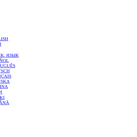
ISH
ا
К. ЯЗЫК
AÑOL
TUGUÊS
TSCH
ÇAIS
NSKA
INA
어
KI
ÂNĂ