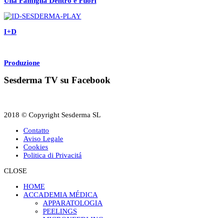
Una Famiglia Dentro e Fuori
I+D
Produzione
Sesderma TV su Facebook
2018 © Copyright Sesderma SL
Contatto
Aviso Legale
Cookies
Politica di Privacitá
CLOSE
HOME
ACCADEMIA MÉDICA
APPARATOLOGIA
PEELINGS