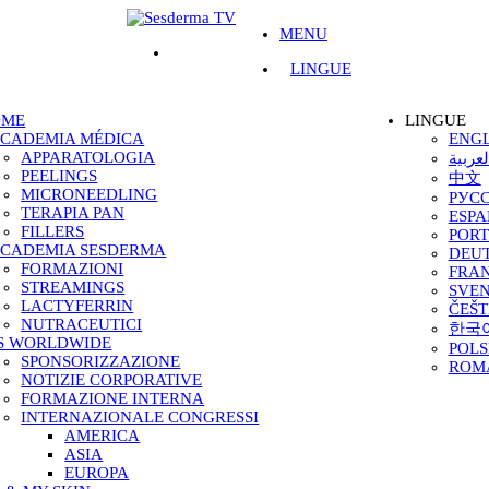
MENU
LINGUE
OME
LINGUE
CADEMIA MÉDICA
ENGL
APPARATOLOGIA
لعربية
PEELINGS
中文
MICRONEEDLING
РУСС
TERAPIA PAN
ESP
FILLERS
POR
CADEMIA SESDERMA
DEU
FORMAZIONI
FRAN
STREAMINGS
SVE
LACTYFERRIN
ČEŠT
NUTRACEUTICI
한국
S WORLDWIDE
POLS
SPONSORIZZAZIONE
ROM
NOTIZIE CORPORATIVE
FORMAZIONE INTERNA
INTERNAZIONALE CONGRESSI
AMERICA
ASIA
EUROPA