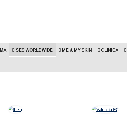
RMA
SES WORLDWIDE
ME & MY SKIN
CLINICA