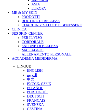
AMERICA
ASIA
EUROPA
ME & MY SKIN
PRODOTTI
ROUTINE DI BELLEZA
COACHING: SALUTE E BENESSERE
CLINICA
SES SKIN CENTER
PER IL VISO
CORPORALE
SALONE DI BELLEZA
MASSAGGIO
ALLENAMENTO PERSONALE
ACCADEMIA MEDIDERMA
LINGUE
ENGLISH
العربية
中文
РУССК. ЯЗЫК
ESPAÑOL
PORTUGUÊS
DEUTSCH
FRANÇAIS
SVENSKA
ČEŠTINA