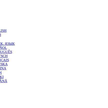
ISH
ا
К. ЯЗЫК
AÑOL
TUGUÊS
TSCH
ÇAIS
NSKA
INA
어
KI
ÂNĂ