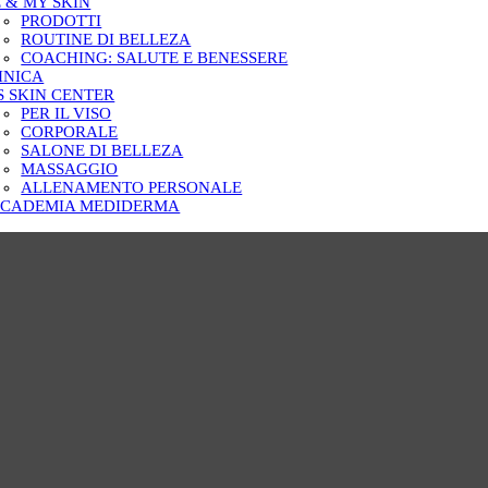
 & MY SKIN
PRODOTTI
ROUTINE DI BELLEZA
COACHING: SALUTE E BENESSERE
INICA
S SKIN CENTER
PER IL VISO
CORPORALE
SALONE DI BELLEZA
MASSAGGIO
ALLENAMENTO PERSONALE
CADEMIA MEDIDERMA