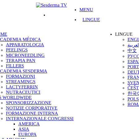
MENU
LINGUE
OME
LINGUE
CADEMIA MÉDICA
ENGL
APPARATOLOGIA
لعربية
PEELINGS
中文
MICRONEEDLING
РУСС
TERAPIA PAN
ESP
FILLERS
POR
CADEMIA SESDERMA
DEU
FORMAZIONI
FRAN
STREAMINGS
SVE
LACTYFERRIN
ČEŠT
NUTRACEUTICI
한국
S WORLDWIDE
POLS
SPONSORIZZAZIONE
ROM
NOTIZIE CORPORATIVE
FORMAZIONE INTERNA
INTERNAZIONALE CONGRESSI
AMERICA
ASIA
EUROPA