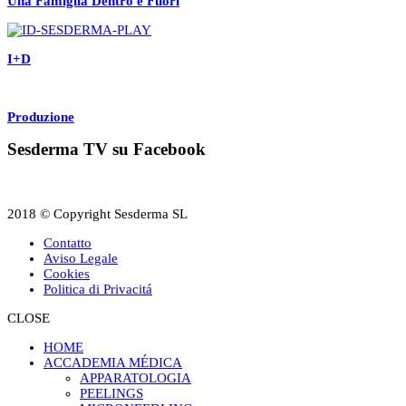
Una Famiglia Dentro e Fuori
I+D
Produzione
Sesderma TV su Facebook
2018 © Copyright Sesderma SL
Contatto
Aviso Legale
Cookies
Politica di Privacitá
CLOSE
HOME
ACCADEMIA MÉDICA
APPARATOLOGIA
PEELINGS