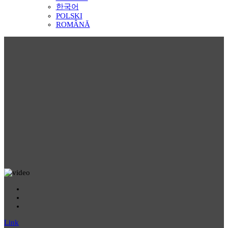
한국어
POLSKI
ROMÂNĂ
Link