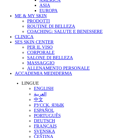
AMERICA
ASIA
EUROPA
ME & MY SKIN
PRODOTTI
ROUTINE DI BELLEZA
COACHING: SALUTE E BENESSERE
CLINICA
SES SKIN CENTER
PER IL VISO
CORPORALE
SALONE DI BELLEZA
MASSAGGIO
ALLENAMENTO PERSONALE
ACCADEMIA MEDIDERMA
LINGUE
ENGLISH
العربية
中文
РУССК. ЯЗЫК
ESPAÑOL
PORTUGUÊS
DEUTSCH
FRANÇAIS
SVENSKA
ČEŠTINA