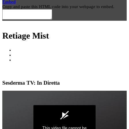
Embed
Copy and paste this HTML code into your webpage to embed.
Retiage Mist
Sesderma TV: In Diretta