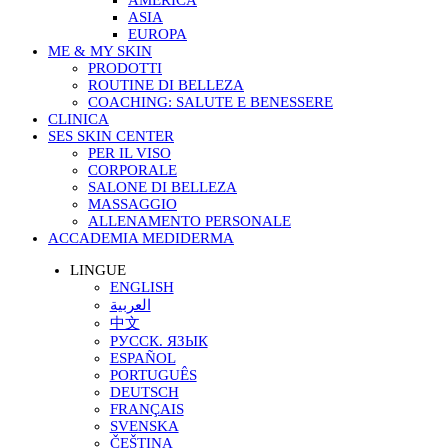
AMERICA
ASIA
EUROPA
ME & MY SKIN
PRODOTTI
ROUTINE DI BELLEZA
COACHING: SALUTE E BENESSERE
CLINICA
SES SKIN CENTER
PER IL VISO
CORPORALE
SALONE DI BELLEZA
MASSAGGIO
ALLENAMENTO PERSONALE
ACCADEMIA MEDIDERMA
LINGUE
ENGLISH
العربية
中文
РУССК. ЯЗЫК
ESPAÑOL
PORTUGUÊS
DEUTSCH
FRANÇAIS
SVENSKA
ČEŠTINA