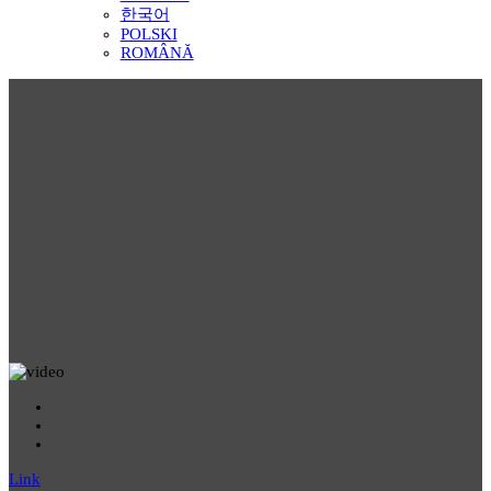
한국어
POLSKI
ROMÂNĂ
Link