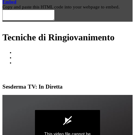
Embed
Copy and paste this HTML code into your webpage to embed.
Tecniche di Ringiovanimento
Sesderma TV: In Diretta