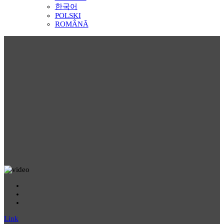
한국어
POLSKI
ROMÂNĂ
Link