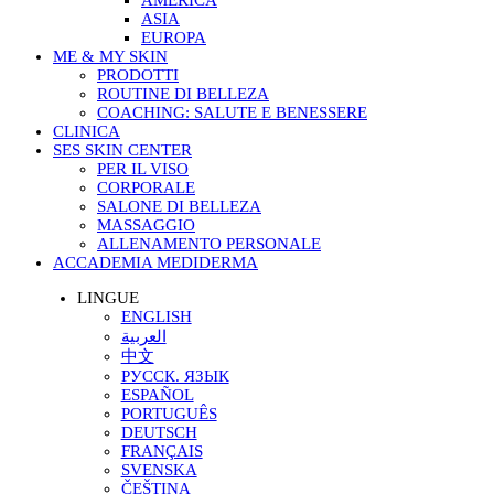
AMERICA
ASIA
EUROPA
ME & MY SKIN
PRODOTTI
ROUTINE DI BELLEZA
COACHING: SALUTE E BENESSERE
CLINICA
SES SKIN CENTER
PER IL VISO
CORPORALE
SALONE DI BELLEZA
MASSAGGIO
ALLENAMENTO PERSONALE
ACCADEMIA MEDIDERMA
LINGUE
ENGLISH
العربية
中文
РУССК. ЯЗЫК
ESPAÑOL
PORTUGUÊS
DEUTSCH
FRANÇAIS
SVENSKA
ČEŠTINA