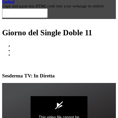
Embed
Copy and paste this HTML code into your webpage to embed.
Giorno del Single Doble 11
Sesderma TV: In Diretta