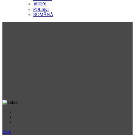
한국어
POLSKI
ROMÂNĂ
Link