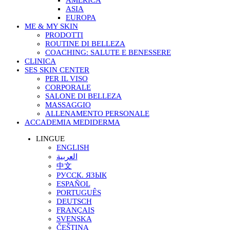
AMERICA
ASIA
EUROPA
ME & MY SKIN
PRODOTTI
ROUTINE DI BELLEZA
COACHING: SALUTE E BENESSERE
CLINICA
SES SKIN CENTER
PER IL VISO
CORPORALE
SALONE DI BELLEZA
MASSAGGIO
ALLENAMENTO PERSONALE
ACCADEMIA MEDIDERMA
LINGUE
ENGLISH
العربية
中文
РУССК. ЯЗЫК
ESPAÑOL
PORTUGUÊS
DEUTSCH
FRANÇAIS
SVENSKA
ČEŠTINA