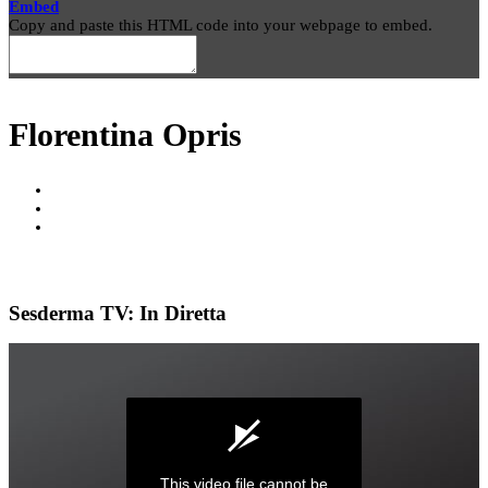
Embed
Copy and paste this HTML code into your webpage to embed.
Florentina Opris
Sesderma TV: In Diretta